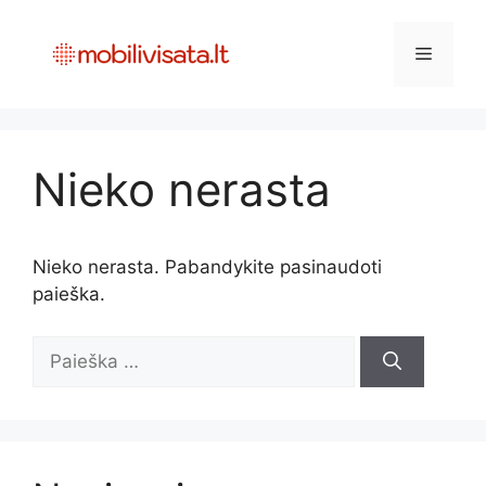
Pereiti
prie
Meniu
turinio
Nieko nerasta
Nieko nerasta. Pabandykite pasinaudoti
paieška.
Ieškoti: