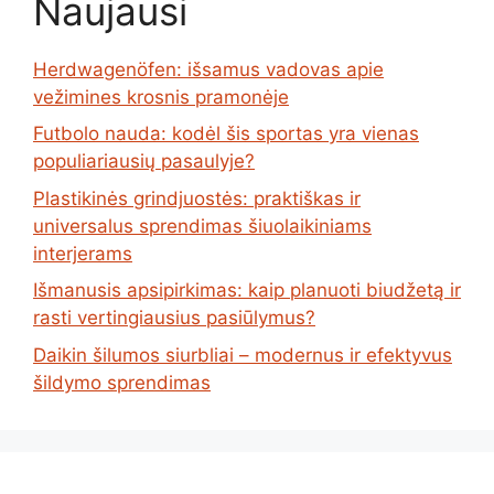
Naujausi
Herdwagenöfen: išsamus vadovas apie
vežimines krosnis pramonėje
Futbolo nauda: kodėl šis sportas yra vienas
populiariausių pasaulyje?
Plastikinės grindjuostės: praktiškas ir
universalus sprendimas šiuolaikiniams
interjerams
Išmanusis apsipirkimas: kaip planuoti biudžetą ir
rasti vertingiausius pasiūlymus?
Daikin šilumos siurbliai – modernus ir efektyvus
šildymo sprendimas