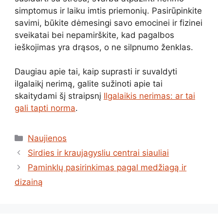
simptomus ir laiku imtis priemonių. Pasirūpinkite
savimi, būkite dėmesingi savo emocinei ir fizinei
sveikatai bei nepamirškite, kad pagalbos
ieškojimas yra drąsos, o ne silpnumo ženklas.
Daugiau apie tai, kaip suprasti ir suvaldyti
ilgalaikį nerimą, galite sužinoti apie tai
skaitydami šį straipsnį
Ilgalaikis nerimas: ar tai
gali tapti norma
.
Kategorijos
Naujienos
Sirdies ir kraujagysliu centrai siauliai
Paminklų pasirinkimas pagal medžiagą ir
dizainą