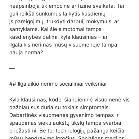
neapsiriboja tik emocine ar fizine sveikata. Tai
gali reikšti sunkumus laikytis kasdienių
įsipareigojimų, trukdyti darbui, mokymuisi ar
santykiams. Kai šie simptomai tampa
kasdienybės dalimi, kyla klausimas – ar
ilgalaikis nerimas mūsų visuomenėje tampa
nauja norma?
—
## Ilgalaikio nerimo socialiniai veiksniai
Kyla klausimas, kodėl šiandieninė visuomenė vis
dažniau susiduria su tokiais simptomais.
Dabartinės visuomenės gyvenimo tempas ir
spaudimas siekti aukštų tikslų tampa svarbia
priežastimi. Be to, technologijų pažanga keičia
mūsų bendravimo įpročius. Socialinės medijos