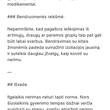
medikamentai.
### Bendruomenės reikšmė:
Nepamirškite, kad pagalbos ieškojimas iš
artimųjų, draugų ar paramos grupių taip pat gali
būti labai svarbus. Bendravimas su kitais
žmonėmis padeda sumažinti izoliacijos jausmą
ir suteikia daugiau įžvalgų, kaip kovoti su
nerimu.
—
## Išvada
Ilgalaikis nerimas neturi tapti norma. Nors
šiuolaikinis gyvenimo tempas dažnai verčia
susidurti su stresu, svarbu atpažinti nerimo