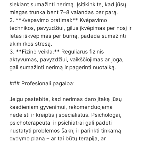
siekiant sumažinti nerimą. Įsitikinkite, kad jūsų
miegas trunka bent 7–8 valandas per parą.
2. **Kvėpavimo pratimai:** Kvėpavimo
technikos, pavyzdžiui, gilus įkvėpimas per nosį ir
lėtas iškvėpimas per burną, padeda sumažinti
akimirkos stresą.
3. **Fizinė veikla:** Reguliarus fizinis
aktyvumas, pavyzdžiui, vaikščiojimas ar joga,
gali sumažinti nerimą ir pagerinti nuotaiką.
### Profesionali pagalba:
Jeigu pastebite, kad nerimas daro įtaką jūsų
kasdieniam gyvenimui, rekomenduojama
nedelsti ir kreiptis į specialistus. Psichologai,
psichoterapeutai ir psichiatrai gali padėti
nustatyti problemos šaknį ir parinkti tinkamą
gydymo planą – ar tai būtų terapija, ar