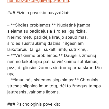
nerimas-ar-tai-gali-tapti-norma
.
### Fizinio poveikio pavyzdžiai:
– **Širdies problemos:** Nuolatinė įtampa
siejama su padidėjusia širdies ligų rizika.
Nerimo metu padidėja kraujo spaudimas,
širdies susitraukimų dažnis ir ilgesniam
laikotarpiui tai gali sukelti rimtų sutrikimų.
– **Virškinimo problemos:** Daugelis žmonių
nerimo laikotarpiu patiria virškinimo sutrikimus,
pvz., dirgliosios žarnos sindromą arba skrandžio
opą.
– **Imuninės sistemos slopinimas:** Chroninis
stresas silpnina imunitetą, dėl to žmogus tampa
jautresnis įvairioms ligoms.
### Psichologinis poveikis: