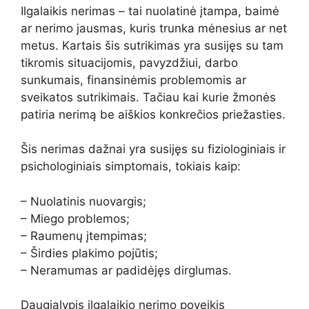
Ilgalaikis nerimas – tai nuolatinė įtampa, baimė
ar nerimo jausmas, kuris trunka mėnesius ar net
metus. Kartais šis sutrikimas yra susijęs su tam
tikromis situacijomis, pavyzdžiui, darbo
sunkumais, finansinėmis problemomis ar
sveikatos sutrikimais. Tačiau kai kurie žmonės
patiria nerimą be aiškios konkrečios priežasties.
Šis nerimas dažnai yra susijęs su fiziologiniais ir
psichologiniais simptomais, tokiais kaip:
– Nuolatinis nuovargis;
– Miego problemos;
– Raumenų įtempimas;
– Širdies plakimo pojūtis;
– Neramumas ar padidėjęs dirglumas.
Daugialypis ilgalaikio nerimo poveikis