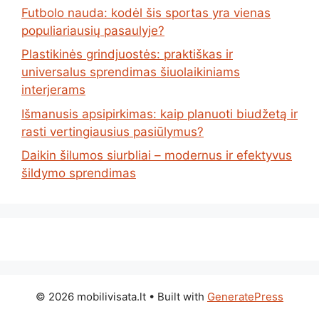
Futbolo nauda: kodėl šis sportas yra vienas
populiariausių pasaulyje?
Plastikinės grindjuostės: praktiškas ir
universalus sprendimas šiuolaikiniams
interjerams
Išmanusis apsipirkimas: kaip planuoti biudžetą ir
rasti vertingiausius pasiūlymus?
Daikin šilumos siurbliai – modernus ir efektyvus
šildymo sprendimas
© 2026 mobilivisata.lt
• Built with
GeneratePress