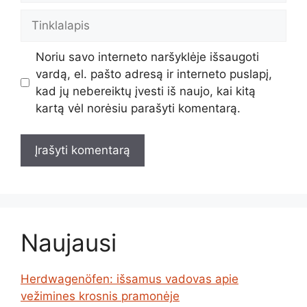
Tinklalapis
Noriu savo interneto naršyklėje išsaugoti
vardą, el. pašto adresą ir interneto puslapį,
kad jų nebereiktų įvesti iš naujo, kai kitą
kartą vėl norėsiu parašyti komentarą.
Naujausi
Herdwagenöfen: išsamus vadovas apie
vežimines krosnis pramonėje