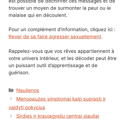
est possible de déchiffrer ces messages et de
trouver un moyen de surmonter la peur ou le
malaise qui en découlent.
Pour un complément d’information, cliquez ici :
Rever de se faire agresser sexuellement
.
Rappelez-vous que vos rêves appartiennent à
votre univers intérieur, et les décoder peut être
un puissant outil d’apprentissage et de
guérison.
Kategorijos
Naujienos
Menopauzes simptomai kaip suprasti ir
valdyti pokycius
Sirdies ir kraujagysliu centrai siauliai