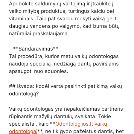
Apribokite saldumynų vartojimą ir įtraukite į
vaiko mitybą produktus, turtingus kalciu bei
vitaminais. Taip pat svarbu mokyti vaiką gerti
daugiau vandens po valgymo, kad burna būtų
natūraliai praskalaujama.
– **Sandaravimas**
Tai procedūra, kurios metu vaikų odontologas
naudoja specialią medžiagą dantų paviršiams
apsaugoti nuo ėduonies.
## Išvada: kodėl verta pasirinkti patikimą vaikų
odontologą?
Vaikų odontologas yra nepakeičiamas partneris
rūpinantis mažylių dantukų sveikata. Tokie
specialistai, kaip **
Odontologijos.lt vaikų
odontologai
**, ne tik gydo pažeistus dantis, bet