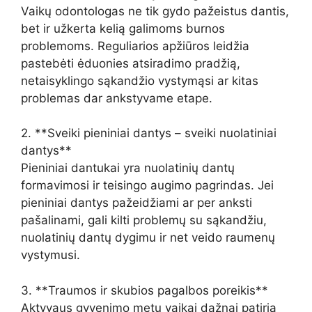
Vaikų odontologas ne tik gydo pažeistus dantis,
bet ir užkerta kelią galimoms burnos
problemoms. Reguliarios apžiūros leidžia
pastebėti ėduonies atsiradimo pradžią,
netaisyklingo sąkandžio vystymąsi ar kitas
problemas dar ankstyvame etape.
2. **Sveiki pieniniai dantys – sveiki nuolatiniai
dantys**
Pieniniai dantukai yra nuolatinių dantų
formavimosi ir teisingo augimo pagrindas. Jei
pieniniai dantys pažeidžiami ar per anksti
pašalinami, gali kilti problemų su sąkandžiu,
nuolatinių dantų dygimu ir net veido raumenų
vystymusi.
3. **Traumos ir skubios pagalbos poreikis**
Aktyvaus gyvenimo metu vaikai dažnai patiria