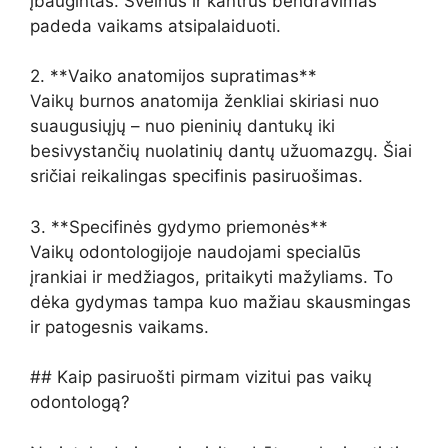
įbaugintas. Švelnus ir kantrus bendravimas
padeda vaikams atsipalaiduoti.
2. **Vaiko anatomijos supratimas**
Vaikų burnos anatomija ženkliai skiriasi nuo
suaugusiųjų – nuo pieninių dantukų iki
besivystančių nuolatinių dantų užuomazgų. Šiai
sričiai reikalingas specifinis pasiruošimas.
3. **Specifinės gydymo priemonės**
Vaikų odontologijoje naudojami specialūs
įrankiai ir medžiagos, pritaikyti mažyliams. To
dėka gydymas tampa kuo mažiau skausmingas
ir patogesnis vaikams.
## Kaip pasiruošti pirmam vizitui pas vaikų
odontologą?