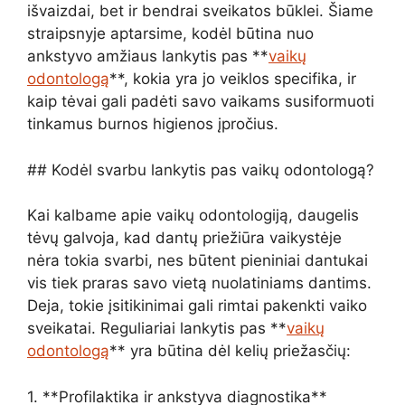
išvaizdai, bet ir bendrai sveikatos būklei. Šiame
straipsnyje aptarsime, kodėl būtina nuo
ankstyvo amžiaus lankytis pas **
vaikų
odontologą
**, kokia yra jo veiklos specifika, ir
kaip tėvai gali padėti savo vaikams susiformuoti
tinkamus burnos higienos įpročius.
## Kodėl svarbu lankytis pas vaikų odontologą?
Kai kalbame apie vaikų odontologiją, daugelis
tėvų galvoja, kad dantų priežiūra vaikystėje
nėra tokia svarbi, nes būtent pieniniai dantukai
vis tiek praras savo vietą nuolatiniams dantims.
Deja, tokie įsitikinimai gali rimtai pakenkti vaiko
sveikatai. Reguliariai lankytis pas **
vaikų
odontologą
** yra būtina dėl kelių priežasčių:
1. **Profilaktika ir ankstyva diagnostika**