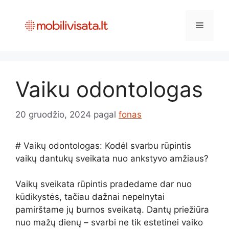
Pereiti
prie
Meniu
turinio
Vaiku odontologas
20 gruodžio, 2024
pagal
fonas
# Vaikų odontologas: Kodėl svarbu rūpintis
vaikų dantukų sveikata nuo ankstyvo amžiaus?
Vaikų sveikata rūpintis pradedame dar nuo
kūdikystės, tačiau dažnai nepelnytai
pamirštame jų burnos sveikatą. Dantų priežiūra
nuo mažų dienų – svarbi ne tik estetinei vaiko