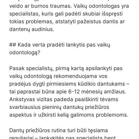
veido ar burnos traumas. Vaikų odontologas yra
specialistas, kuris gali padėti skubiai išspręsti
tokias problemas, atstatyti pažeistus dantis ar
dantenų audinius.
## Kada verta pradėti lankytis pas vaikų
odontologą?
Pasak specialistų, pirmą kartą apsilankyti pas
vaikų odontologą rekomenduojama vos
pradėjus dygti pirmiesiems kūdikio dantukams –
tai paprastai būna apie 6-12 mėnesių amžiaus.
Ankstyvas vizitas padeda paaiškinti tėvams
svarbiausius pieninių dantukų priežiūros
aspektus ir užkirsti kelią galimoms problemoms.
Dantų priežiūros rutina turi būti tęsiama
reguliariai – lankykitės pas specialistą bent