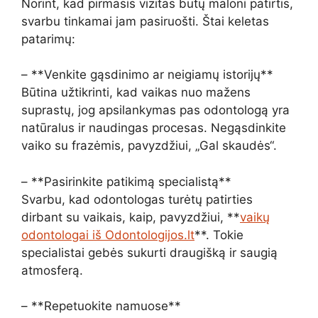
Norint, kad pirmasis vizitas būtų maloni patirtis,
svarbu tinkamai jam pasiruošti. Štai keletas
patarimų:
– **Venkite gąsdinimo ar neigiamų istorijų**
Būtina užtikrinti, kad vaikas nuo mažens
suprastų, jog apsilankymas pas odontologą yra
natūralus ir naudingas procesas. Negąsdinkite
vaiko su frazėmis, pavyzdžiui, „Gal skaudės“.
– **Pasirinkite patikimą specialistą**
Svarbu, kad odontologas turėtų patirties
dirbant su vaikais, kaip, pavyzdžiui, **
vaikų
odontologai iš Odontologijos.lt
**. Tokie
specialistai gebės sukurti draugišką ir saugią
atmosferą.
– **Repetuokite namuose**