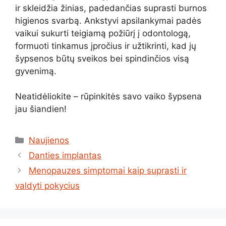
ir skleidžia žinias, padedančias suprasti burnos
higienos svarbą. Ankstyvi apsilankymai padės
vaikui sukurti teigiamą požiūrį į odontologą,
formuoti tinkamus įpročius ir užtikrinti, kad jų
šypsenos būtų sveikos bei spindinčios visą
gyvenimą.
Neatidėliokite – rūpinkitės savo vaiko šypsena
jau šiandien!
Kategorijos
Naujienos
Danties implantas
Menopauzes simptomai kaip suprasti ir
valdyti pokycius