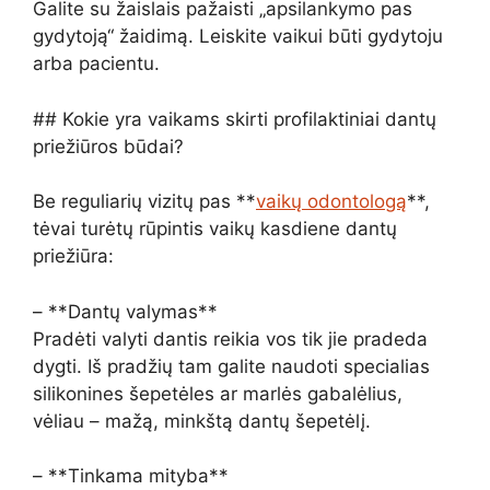
Galite su žaislais pažaisti „apsilankymo pas
gydytoją“ žaidimą. Leiskite vaikui būti gydytoju
arba pacientu.
## Kokie yra vaikams skirti profilaktiniai dantų
priežiūros būdai?
Be reguliarių vizitų pas **
vaikų odontologą
**,
tėvai turėtų rūpintis vaikų kasdiene dantų
priežiūra:
– **Dantų valymas**
Pradėti valyti dantis reikia vos tik jie pradeda
dygti. Iš pradžių tam galite naudoti specialias
silikonines šepetėles ar marlės gabalėlius,
vėliau – mažą, minkštą dantų šepetėlį.
– **Tinkama mityba**