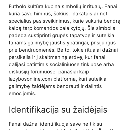
Futbolo kultūra kupina simbolių ir ritualų. Fanai
kuria savo himnus, šokius, plakatais ar net
specialius pasisveikinimus, kurie sukuria bendrą
kalbą tarp komandos palaikytojų. Šie simboliai
padeda sustiprinti grupės tapatybę ir suteikia
fanams galimybę jaustis ypatingai, prisijungus
prie bendruomenės. Be to, tokie ritualai dažnai
persikelia ir į skaitmeninę erdvę, kur fanai
dalijasi patirtimis socialiniuose tinkluose arba
diskusijų forumuose, panašiai kaip
lazybosonline.com platforma, kuri suteikia
galimybę žaidėjams bendrauti ir dalintis
emocijomis.
Identifikacija su žaidėjais
Fanai dažnai identifikuoja save ne tik su