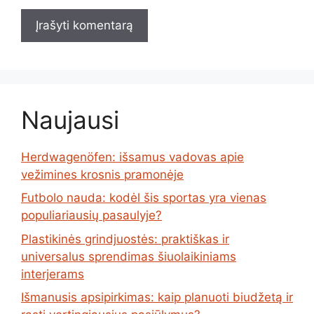
Naujausi
Herdwagenöfen: išsamus vadovas apie
vežimines krosnis pramonėje
Futbolo nauda: kodėl šis sportas yra vienas
populiariausių pasaulyje?
Plastikinės grindjuostės: praktiškas ir
universalus sprendimas šiuolaikiniams
interjerams
Išmanusis apsipirkimas: kaip planuoti biudžetą ir