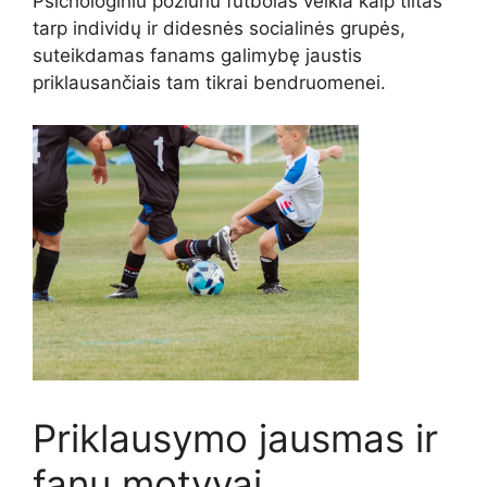
Psichologiniu požiūriu futbolas veikia kaip tiltas
tarp individų ir didesnės socialinės grupės,
suteikdamas fanams galimybę jaustis
priklausančiais tam tikrai bendruomenei.
Priklausymo jausmas ir
fanų motyvai