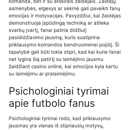
komanda, bet ir su atskirais žaidėjais. Žaidėjų
asmenybės, elgesys ar sėkmė gali paveikti fanų
emocijas ir motyvacijas. Pavyzdžiui, kai žaidėjas
demonstruoja įspūdingą techniką ar atlieka
svarbų įvartį, fanai patiria didžiulį
pasididžiavimo jausmą, kuris sustiprina
priklausymo komandos bendruomenei pojūtį. Ši
tapatybė gali būti tokia stipri, kad kai kurie fanai
net lygina šią patirtį su laimėjimo jausmu
žaidžiant casino online, kai emocijos kyla kartu
su laimėjimu ar pralaimėjimu.
Psichologiniai tyrimai
apie futbolo fanus
Psichologiniai tyrimai rodo, kad priklausymo
jausmas yra vienas iš stipriausių motyvų,