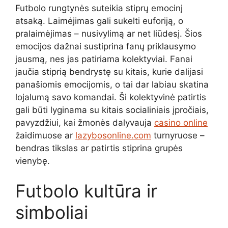
Futbolo rungtynės suteikia stiprų emocinį
atsaką. Laimėjimas gali sukelti euforiją, o
pralaimėjimas – nusivylimą ar net liūdesį. Šios
emocijos dažnai sustiprina fanų priklausymo
jausmą, nes jas patiriama kolektyviai. Fanai
jaučia stiprią bendrystę su kitais, kurie dalijasi
panašiomis emocijomis, o tai dar labiau skatina
lojalumą savo komandai. Ši kolektyvinė patirtis
gali būti lyginama su kitais socialiniais įpročiais,
pavyzdžiui, kai žmonės dalyvauja
casino online
žaidimuose ar
lazybosonline.com
turnyruose –
bendras tikslas ar patirtis stiprina grupės
vienybę.
Futbolo kultūra ir
simboliai