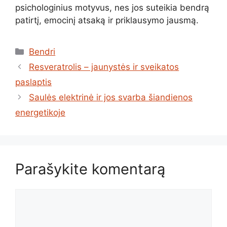
psichologinius motyvus, nes jos suteikia bendrą
patirtį, emocinį atsaką ir priklausymo jausmą.
Kategorijos
Bendri
Resveratrolis – jaunystės ir sveikatos
paslaptis
Saulės elektrinė ir jos svarba šiandienos
energetikoje
Parašykite komentarą
Komentaras