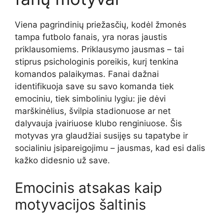
Viena pagrindinių priežasčių, kodėl žmonės
tampa futbolo fanais, yra noras jaustis
priklausomiems. Priklausymo jausmas – tai
stiprus psichologinis poreikis, kurį tenkina
komandos palaikymas. Fanai dažnai
identifikuoja save su savo komanda tiek
emociniu, tiek simboliniu lygiu: jie dėvi
marškinėlius, švilpia stadionuose ar net
dalyvauja įvairiuose klubo renginiuose. Šis
motyvas yra glaudžiai susijęs su tapatybe ir
socialiniu įsipareigojimu – jausmas, kad esi dalis
kažko didesnio už save.
Emocinis atsakas kaip
motyvacijos šaltinis