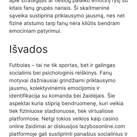
apie strategijas ar tiesiog palaiko emocinį ryšį su
kitais fanų grupės nariais. Ši skaitmeninė
sąveika sustiprina priklausymo jausmą, nes net
fizinė atstumo tarp fanų nėra kliūtis bendram
emociniam patyrimui.
Išvados
Futbolas – tai ne tik sportas, bet ir galingas
socialinis bei psichologinis reiškinys. Fanų
motyvai dažniausiai grindžiami priklausymo
jausmu, kolektyvinėmis emocijomis ir
identifikacija su komanda bei žaidėjais. Šie
aspektai kuria stiprią bendruomenę, kuri veikia
tiek fiziniuose stadionuose, tiek virtualiose
platformose. Netgi tokios veiklos kaip casino
online žaidimai ar diskusijos lazybosonline.com
platformoje gali sustiprinti panašius socialinius ir