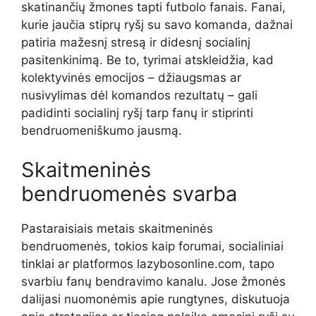
skatinančių žmones tapti futbolo fanais. Fanai,
kurie jaučia stiprų ryšį su savo komanda, dažnai
patiria mažesnį stresą ir didesnį socialinį
pasitenkinimą. Be to, tyrimai atskleidžia, kad
kolektyvinės emocijos – džiaugsmas ar
nusivylimas dėl komandos rezultatų – gali
padidinti socialinį ryšį tarp fanų ir stiprinti
bendruomeniškumo jausmą.
Skaitmeninės
bendruomenės svarba
Pastaraisiais metais skaitmeninės
bendruomenės, tokios kaip forumai, socialiniai
tinklai ar platformos lazybosonline.com, tapo
svarbiu fanų bendravimo kanalu. Jose žmonės
dalijasi nuomonėmis apie rungtynes, diskutuoja